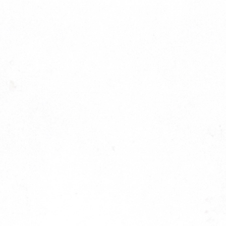
News
Exhibitions and projects
Works
About
Contact