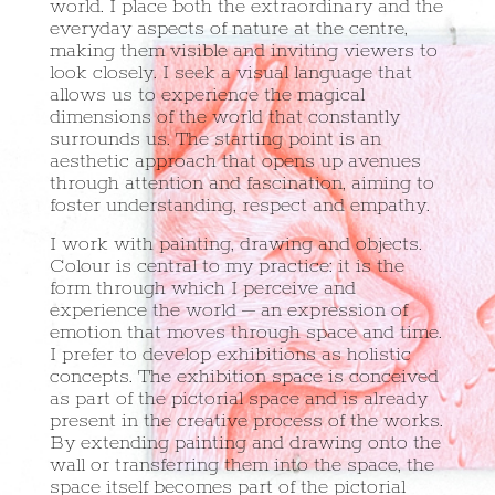
world. I place both the extraordinary and the
everyday aspects of nature at the centre,
making them visible and inviting viewers to
look closely. I seek a visual language that
allows us to experience the magical
dimensions of the world that constantly
surrounds us. The starting point is an
aesthetic approach that opens up avenues
through attention and fascination, aiming to
foster understanding, respect and empathy.
I work with painting, drawing and objects.
Colour is central to my practice: it is the
form through which I perceive and
experience the world – an expression of
emotion that moves through space and time.
I prefer to develop exhibitions as holistic
concepts. The exhibition space is conceived
as part of the pictorial space and is already
present in the creative process of the works.
By extending painting and drawing onto the
wall or transferring them into the space, the
space itself becomes part of the pictorial